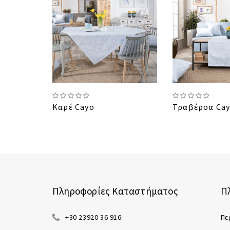
Καρέ Cayo
Τραβέρσα Ca
Πληροφορίες Καταστήματος
Π
+30 23920 36 916
Πε