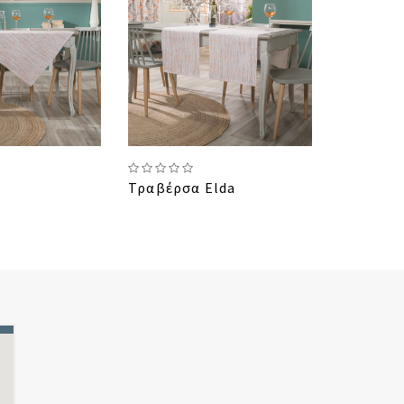
Τραβέρσα Elda
Καρέ No