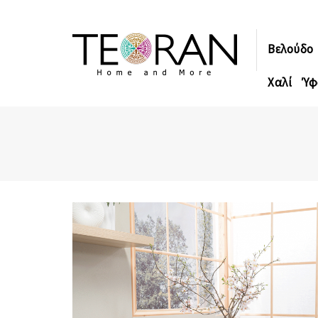
Βελούδο
Χαλί
Ύφ