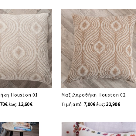
ήκη Houston 01
Μαξιλαροθήκη Houston 02
,70€
έως:
13,60€
Τιμή από:
7,00€
έως:
32,90€