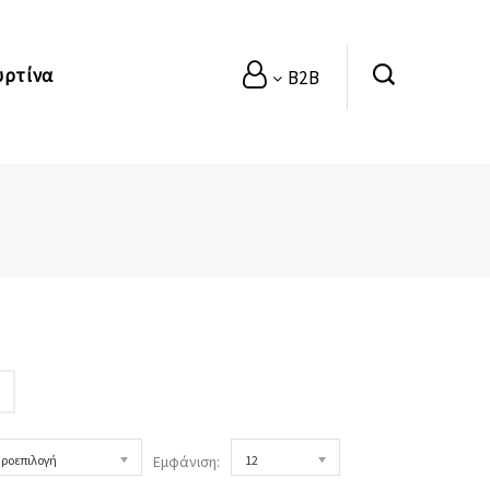
υρτίνα
B2B
ροεπιλογή
Εμφάνιση:
12