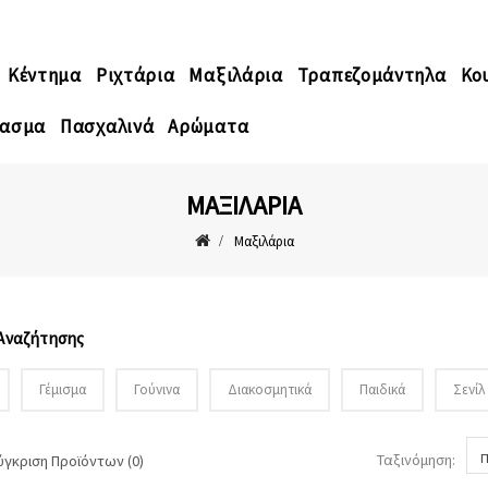
Κέντημα
Ριχτάρια
Μαξιλάρια
Τραπεζομάντηλα
Κο
ασμα
Πασχαλινά
Αρώματα
ΜΑΞΙΛΆΡΙΑ
Μαξιλάρια
 Αναζήτησης
Γέμισμα
Γούνινα
Διακοσμητικά
Παιδικά
Σενίλ
Ταξινόμηση:
Π
ύγκριση Προϊόντων (0)