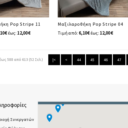
ήκη Pop Stripe 11
Μαξιλαροθήκη Pop Stripe 04
,10€
έως:
12,00€
Τιμή από:
6,10€
έως:
12,00€
έως 588 από 613 (52 Σελ.)
|<
<
44
45
46
47
ληροφορίες
ριοχή Συνεργατών