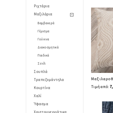
Ριχτάρια
Μαξιλάρια
Βαμβακερά
Γέμισμα
Γούνινα
Διακοσμητικά
Παιδικά
Σενίλ
Σουπλά
Μαξιλαροθ
Τραπεζομάντηλα
Τιμή από:
7
Κουρτίνα
Χαλί
Ύφασμα
Χριστουγεννιάτικα