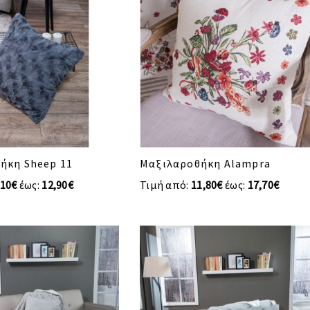
ήκη Sheep 11
Μαξιλαροθήκη Alampra
,10€
έως:
12,90€
Τιμή από:
11,80€
έως:
17,70€