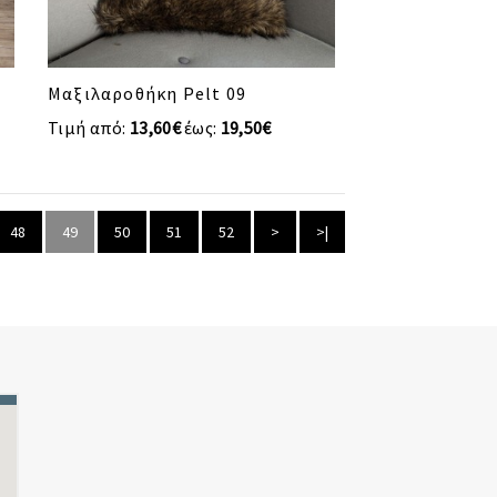
Μαξιλαροθήκη Pelt 09
Τιμή από:
13,60€
έως:
19,50€
48
49
50
51
52
>
>|